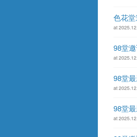
色花堂
at 2025.12
98堂
at 2025.12
98堂最
at 2025.12
98堂最
at 2025.12