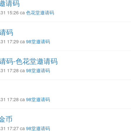
邀请码
.31 15:26 ca
色花堂邀请码
邀请码
.31 17:29 ca
98堂邀请码
邀请码-色花堂邀请码
.31 17:28 ca
98堂邀请码
.31 17:28 ca
98堂邀请码
金币
.31 17:27 ca
98堂邀请码